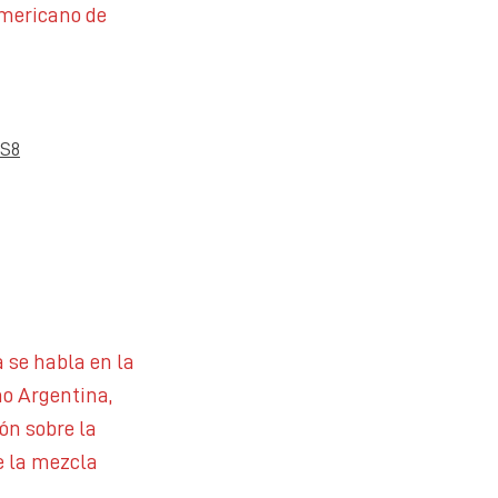
Americano de
LS8
 se habla en la
mo Argentina,
ón sobre la
e la mezcla