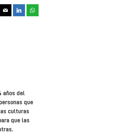
4 años del
 personas que
las culturas
para que las
tras.