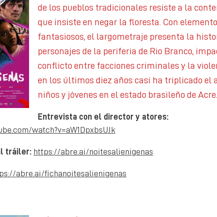
de los pueblos tradicionales resiste a la con
que insiste en negar la floresta. Con element
fantasiosos, el largometraje presenta la histo
personajes de la periferia de Rio Branco, impa
conflicto entre facciones criminales y la viol
en los últimos diez años casi ha triplicado el
niños y jóvenes en el estado brasileño de Acre
Entrevista con el director y atores:
tube.com/watch?v=aW1DpxbsUJk
l tráiler:
https://abre.ai/noitesalienigenas
ps://abre.ai/fichanoitesalienigenas