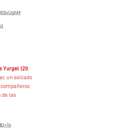
lMJ0vUghM
ol
 Yurgel (20
r, un exiliado
o compañeros.
 de las
&t=1s