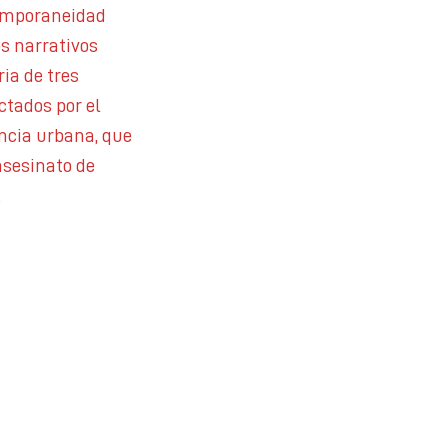
temporaneidad
os narrativos
ria de tres
ctados por el
encia urbana, que
 asesinato de
.