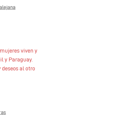
alejana
mujeres viven y
il y Paraguay.
 deseos al otro
ras