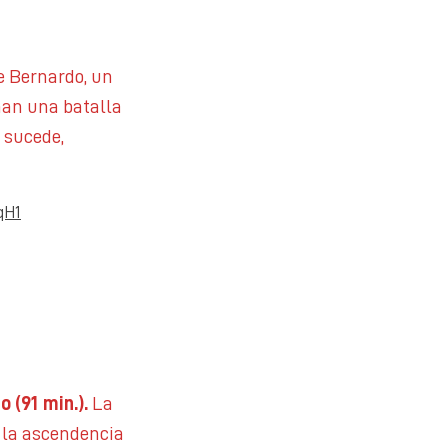
e Bernardo, un
chan una batalla
o sucede,
qH1
ho
(91 min.).
La
 la ascendencia