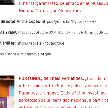
Cine Margaret Mead, celebrado en el Museo 
Historia Natural, en Nueva York.
 director
André Lopes
:
https://youtu.be/By5uz3x8MRk
ará Yxapy:
https://youtu.be/QXMHB0-t3xI?si=7R-QT6r-jgGR0
l tráiler:
https://abre.ai/novaiorque
ps://abre.ai/fichanovaiorque
PORTUÑOL, de Thais Fernandes.
¿Qué idioma
intersección entre Brasil y países vecinos co
Paraguay, Uruguay y Bolivia? Una investigaci
percepción de la identidad nacional a partir d
entre el portugués, el español y el guaraní.