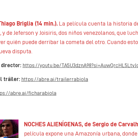
iago Briglia (14 min.).
La película cuenta la historia d
, y de Jeferson y Joisiris, dos niños venezolanos, que lu
 ver quién puede derribar la cometa del otro. Cuando est
eva disputa.
 director:
https://youtu.be/TA5U3dznA98?si=AuwQrcHL5LtvJ
l tráiler:
https://abre.ai/trailerrabiola
ps://abre.ai/ficharabiola
NOCHES ALIENÍGENAS, de Sergio de Carval
película expone una Amazonía urbana, donde