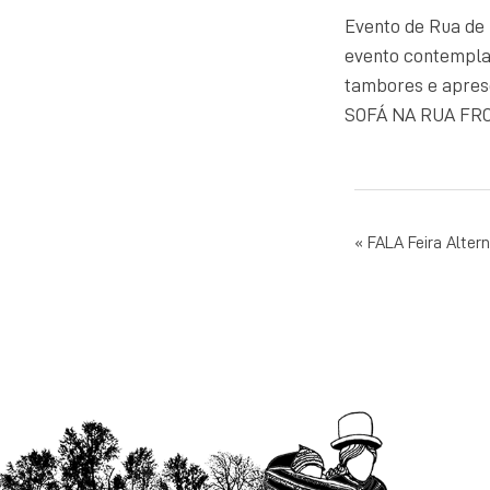
Evento de Rua de 
evento contempla 
tambores e aprese
SOFÁ NA RUA FRON
NAVEG
FALA Feira Altern
DE
POST