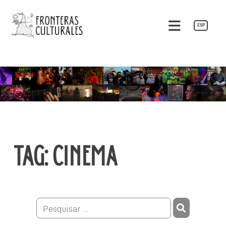
Pular
para
ESP
o
Fronteras Culturales
conteúdo
TAG:
CINEMA
Pesquisar
por: