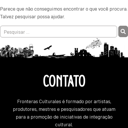
Parece que não conseguimos encontrar o que você procura.
Talvez pesquisar possa ajudar.
Pesquisar
por:
CONTATO
Fronteras Culturales é formado por artistas,
produtores, mestres e pesquisadores que atuam
para a promoção de iniciativas de integração
cultural.