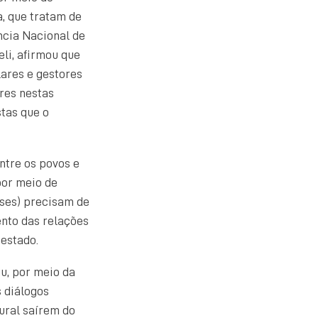
a, que tratam de
ncia Nacional de
eli, afirmou que
ares e gestores
eres nestas
stas que o
ntre os povos e
por meio de
nses) precisam de
ento das relações
 estado.
u, por meio da
 diálogos
tural saírem do