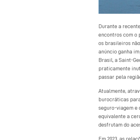
Durante a recente
encontros com o p
os brasileiros nã
anúncio ganha imp
Brasil, a Saint-G
praticamente inut
passar pela região
Atualmente, atrav
burocráticas para
seguro-viagem e 
equivalente a cer
desfrutam do aces
Em 2023, as relaç