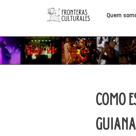
Pular
para
Quem som
o
Fronteras Culturales
conteúdo
COMO ES
GUIANA