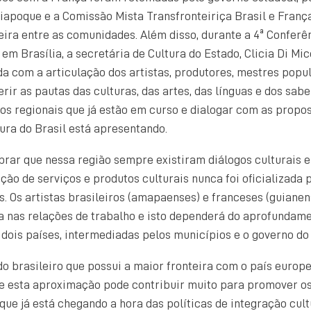
iapoque e a Comissão Mista Transfronteiriça Brasil e Franç
eira entre as comunidades. Além disso, durante a 4ª Conferê
 em Brasília, a secretária de Cultura do Estado, Clicia Di Mic
 com a articulação dos artistas, produtores, mestres popul
rir as pautas das culturas, das artes, das línguas e dos sab
dos regionais que já estão em curso e dialogar com as propo
tura do Brasil está apresentando.
rar que nessa região sempre existiram diálogos culturais e
ação de serviços e produtos culturais nunca foi oficializada 
s. Os artistas brasileiros (amapaenses) e franceses (guiane
a nas relações de trabalho e isto dependerá do aprofundam
s dois países, intermediadas pelos municípios e o governo do
o brasileiro que possui a maior fronteira com o país europe
 e esta aproximação pode contribuir muito para promover os
 que já está chegando a hora das políticas de integração cul