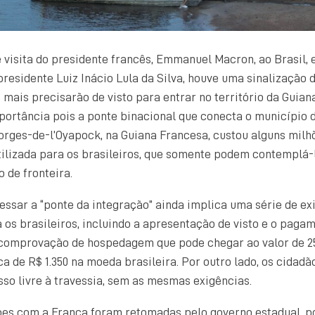
 visita do presidente francês, Emmanuel Macron, ao Brasil,
residente Luiz Inácio Lula da Silva, houve uma sinalização
o mais precisarão de visto para entrar no território da Guian
ortância pois a ponte binacional que conecta o município 
eorges-de-l’Oyapock, na Guiana Francesa, custou alguns mi
ilizada para os brasileiros, que somente podem contemplá-l
 de fronteira.
essar a “ponte da integração” ainda implica uma série de ex
 os brasileiros, incluindo a apresentação de visto e o pagam
comprovação de hospedagem que pode chegar ao valor de 25
ca de R$ 1.350 na moeda brasileira. Por outro lado, os cidad
so livre à travessia, sem as mesmas exigências.
ões com a França foram retomadas pelo governo estadual, p