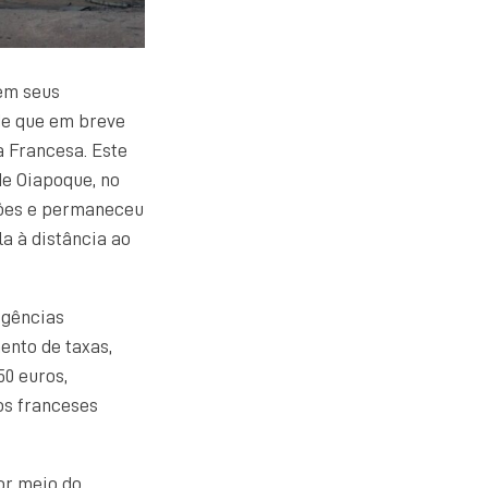
 em seus
 de que em breve
a Francesa. Este
de Oiapoque, no
lhões e permaneceu
a à distância ao
igências
ento de taxas,
0 euros,
ãos franceses
or meio do