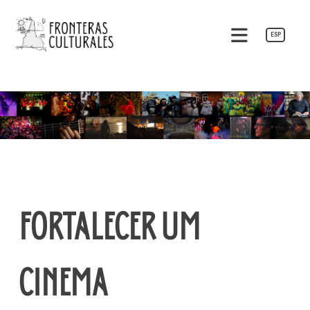
Pular
para
ESP
o
Fronteras Culturales
conteúdo
FORTALECER UM
CINEMA