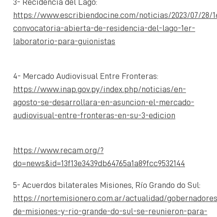
3- Recidencia del Lago:
https://www.escribiendocine.com/noticias/2023/07/28/1
convocatoria-abierta-de-residencia-del-lago-1er-
laboratorio-para-guionistas
4- Mercado Audiovisual Entre Fronteras:
https://www.inap.gov.py/index.php/noticias/en-
agosto-se-desarrollara-en-asuncion-el-mercado-
audiovisual-entre-fronteras-en-su-3-edicion
https://www.recam.org/?
do=news&id=13f13e3439db64765a1a89fcc9532144
5- Acuerdos bilaterales Misiones, Río Grando do Sul:
https://nortemisionero.com.ar/actualidad/gobernadore
de-misiones-y-rio-grande-do-sul-se-reunieron-para-