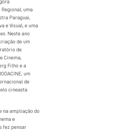
agora
 Regional, uma
tra Paraguai,
a e Visual, e uma
es. Neste ano
 criação de um
ratório de
de Cinema,
g Filho e a
 RODACINE, um
ternacional de
pelo cineasta
e na ampliação do
inema e
s fez pensar