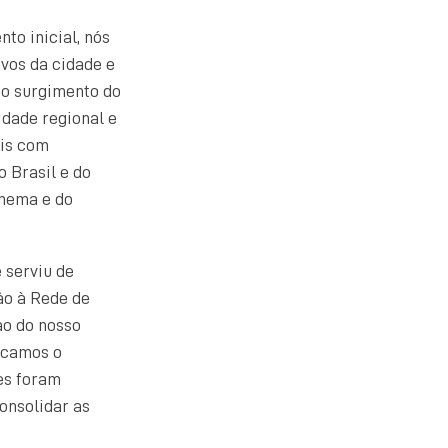
to inicial, nós
vos da cidade e
 o surgimento do
dade regional e
ais com
o Brasil e do
inema e do
 serviu de
ão à Rede de
ão do nosso
uscamos o
es foram
onsolidar as