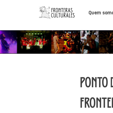
Pular
para
Quem som
o
Fronteras Culturales
conteúdo
PONTO 
FRONTE