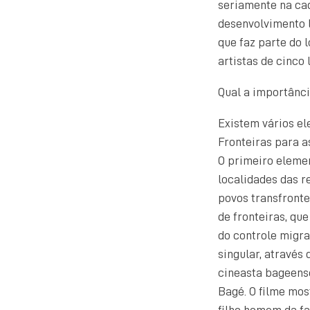
seriamente na cad
desenvolvimento l
que faz parte do
artistas de cinco 
Qual a importânci
Existem vários el
Fronteiras para 
O primeiro elemen
localidades das r
povos transfronte
de fronteiras, qu
do controle migra
singular, através
cineasta bageense
Bagé. O filme most
filho homem da fa