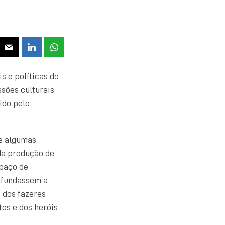
s e políticas do
ssões culturais
ido pelo
de algumas
da produção de
spaço de
rofundassem a
e dos fazeres
tos e dos heróis