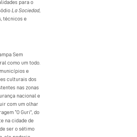
alidades para o
sódio
La Sociedad
,
s, técnicos e
 Pampa Sem
ral como um todo.
 municípios e
es culturais dos
stentes nas zonas
urança nacional e
ruir com um olhar
ragem “O Guri”, do
te na cidade de
 de ser o sétimo
o, ele poderia