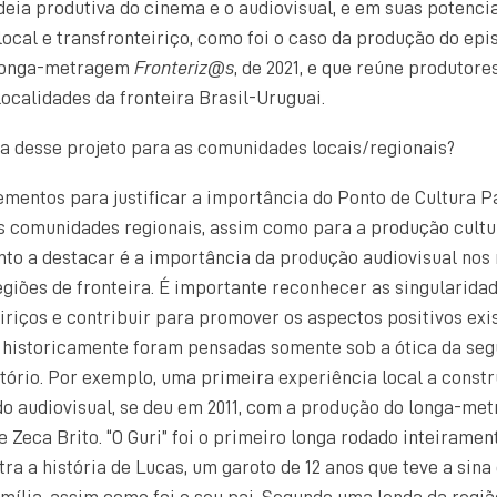
eia produtiva do cinema e o audiovisual, e em suas potenci
ocal e transfronteiriço, como foi o caso da produção do epi
 longa-metragem
Fronteriz@s
, de 2021, e que reúne produtore
localidades da fronteira Brasil-Uruguai.
a desse projeto para as comunidades locais/regionais?
ementos para justificar a importância do Ponto de Cultura
as comunidades regionais, assim como para a produção cultu
to a destacar é a importância da produção audiovisual nos
egiões de fronteira. É importante reconhecer as singularidad
iriços e contribuir para promover os aspectos positivos exi
e historicamente foram pensadas somente sob a ótica da seg
tório. Por exemplo, uma primeira experiência local a const
 do audiovisual, se deu em 2011, com a produção do longa-met
 Zeca Brito. “O Guri” foi o primeiro longa rodado inteiramen
ra a história de Lucas, um garoto de 12 anos que teve a sina
mília, assim como foi o seu pai. Segundo uma lenda da regiã