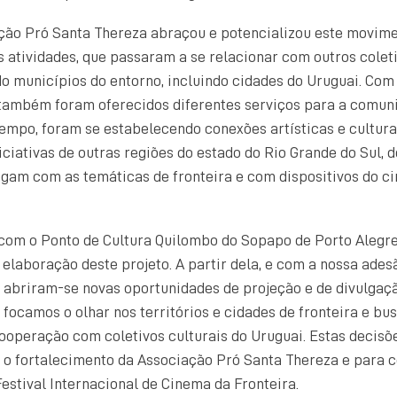
ão Pró Santa Thereza abraçou e potencializou este movimen
atividades, que passaram a se relacionar com outros coleti
o municípios do entorno, incluindo cidades do Uruguai. Com
 também foram oferecidos diferentes serviços para a comuni
empo, foram se estabelecendo conexões artísticas e cultur
ciativas de outras regiões do estado do Rio Grande do Sul, d
ogam com as temáticas de fronteira e com dispositivos do c
com o Ponto de Cultura Quilombo do Sopapo de Porto Alegre
 elaboração deste projeto. A partir dela, e com a nossa ades
 abriram-se novas oportunidades de projeção e de divulgaç
: focamos o olhar nos territórios e cidades de fronteira e b
ooperação com coletivos culturais do Uruguai. Estas decisõ
 o fortalecimento da Associação Pró Santa Thereza e para c
estival Internacional de Cinema da Fronteira.