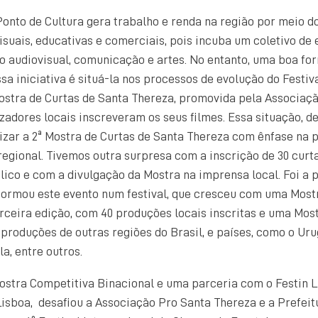
Ponto de Cultura gera trabalho e renda na região por meio do
suais, educativas e comerciais, pois incuba um coletivo de
do audiovisual, comunicação e artes. No entanto, uma boa fo
sa iniciativa é situá-la nos processos de evolução do Festiv
Mostra de Curtas de Santa Thereza, promovida pela Associaç
izadores locais inscreveram os seus filmes. Essa situação, de
izar a 2ª Mostra de Curtas de Santa Thereza com ênfase na
regional. Tivemos outra surpresa com a inscrição de 30 curt
ico e com a divulgação da Mostra na imprensa local. Foi a p
formou este evento num festival, que cresceu com uma Most
rceira edição, com 40 produções locais inscritas e uma Mos
produções de outras regiões do Brasil, e países, como o Urug
la, entre outros.
stra Competitiva Binacional e uma parceria com o Festin Li
Lisboa, desafiou a Associação Pro Santa Thereza e a Prefeit