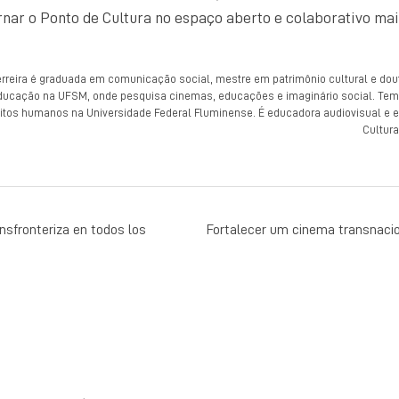
rnar o Ponto de Cultura no espaço aberto e colaborativo m
rreira é graduada em comunicação social, mestre em patrimônio cultural e do
ucação na UFSM, onde pesquisa cinemas, educações e imaginário social. Te
itos humanos na Universidade Federal Fluminense. É educadora audiovisual e es
Cultur
AÇÃO
ansfronteriza en todos los
Fortalecer um cinema transnacio