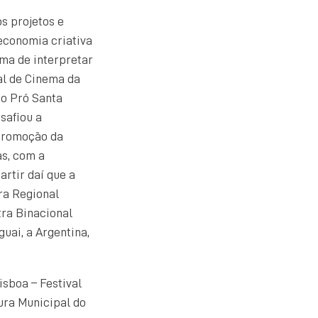
s projetos e
 economia criativa
rma de interpretar
al de Cinema da
ão Pró Santa
safiou a
 promoção da
as, com a
artir daí que a
ra Regional
tra Binacional
uai, a Argentina,
sboa – Festival
ura Municipal do