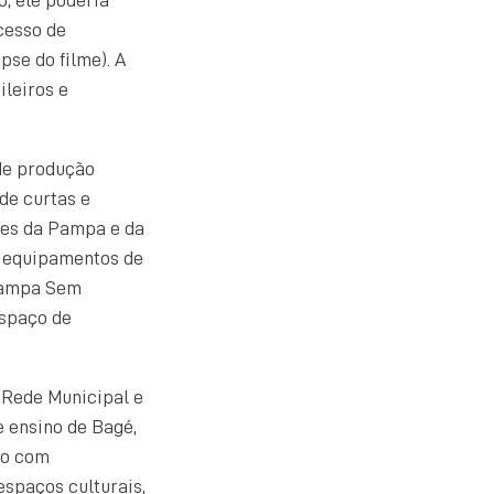
cesso de
se do filme). A
ileiros e
de produção
 de curtas e
mes da Pampa e da
os equipamentos de
 Pampa Sem
espaço de
 Rede Municipal e
e ensino de Bagé,
do com
espaços culturais,