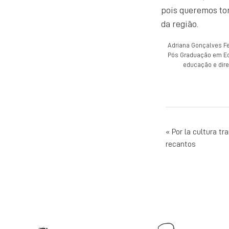
pois queremos to
da região.
Adriana Gonçalves Fe
Pós Graduação em Ed
educação e dire
NAVEG
Por la cultura tr
recantos
DE
POST