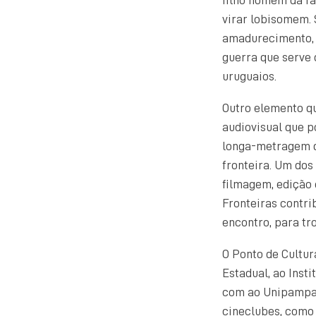
virar lobisomem. 
amadurecimento, a
guerra que serve d
uruguaios.
Outro elemento q
audiovisual que p
longa-metragem q
fronteira. Um dos
filmagem, edição 
Fronteiras contri
encontro, para tr
O Ponto de Cultu
Estadual, ao Inst
com ao Unipampa-
cineclubes, como