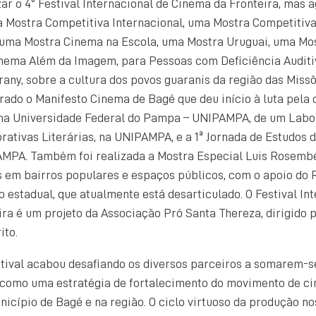
zar o 4º Festival Internacional de Cinema da Fronteira, mas 
 Mostra Competitiva Internacional, uma Mostra Competitiva
 uma Mostra Cinema na Escola, uma Mostra Uruguai, uma Mos
nema Além da Imagem, para Pessoas com Deficiência Auditiv
ny, sobre a cultura dos povos guaranis da região das Missõ
ado o Manifesto Cinema de Bagé que deu início à luta pela
na Universidade Federal do Pampa – UNIPAMPA, de um Labo
rativas Literárias, na UNIPAMPA, e a 1ª Jornada de Estudos 
PA. Também foi realizada a Mostra Especial Luis Rosember
es em bairros populares e espaços públicos, com o apoio do
o estadual, que atualmente está desarticulado. O Festival In
ra é um projeto da Associação Pró Santa Thereza, dirigido 
ito.
stival acabou desafiando os diversos parceiros a somarem-s
, como uma estratégia de fortalecimento do movimento de c
nicípio de Bagé e na região. O ciclo virtuoso da produção no