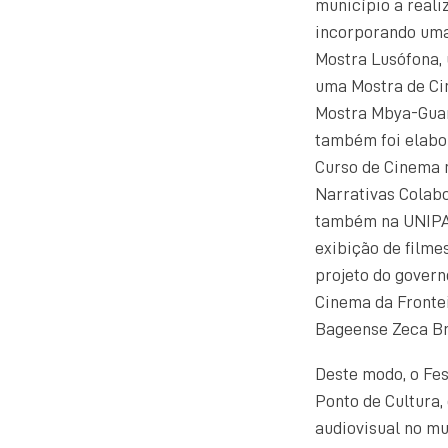
município a reali
incorporando uma
Mostra Lusófona,
uma Mostra de Ci
Mostra Mbya-Guara
também foi elabor
Curso de Cinema 
Narrativas Colabo
também na UNIPAM
exibição de film
projeto do govern
Cinema da Frontei
Bageense Zeca Br
Deste modo, o Fe
Ponto de Cultura
audiovisual no mu