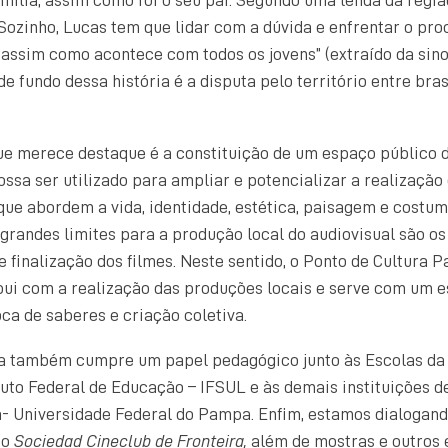
Sozinho, Lucas tem que lidar com a dúvida e enfrentar o pro
ssim como acontece com todos os jovens” (extraído da sinop
e fundo dessa história é a disputa pelo território entre bras
ue merece destaque é a constituição de um espaço público 
ossa ser utilizado para ampliar e potencializar a realização
ue abordem a vida, identidade, estética, paisagem e costu
 grandes limites para a produção local do audiovisual são 
e finalização dos filmes. Neste sentido, o Ponto de Cultura
bui com a realização das produções locais e serve com um 
oca de saberes e criação coletiva.
ra também cumpre um papel pedagógico junto às Escolas da
ituto Federal de Educação – IFSUL e às demais instituições d
 Universidade Federal do Pampa. Enfim, estamos dialogan
 o
Sociedad Cineclub de Fronteira,
além de mostras e outros 