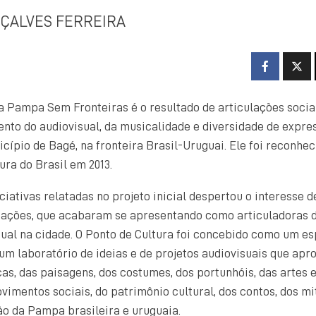
ÇALVES FERREIRA
a Pampa Sem Fronteiras é o resultado de articulações sociai
nto do audiovisual, da musicalidade e diversidade de expre
cípio de Bagé, na fronteira Brasil-Uruguai. Ele foi reconhec
tura do Brasil em 2013.
ciativas relatadas no projeto inicial despertou o interesse 
zações, que acabaram se apresentando como articuladoras 
ual na cidade. O Ponto de Cultura foi concebido como um e
um laboratório de ideias e de projetos audiovisuais que ap
cas, das paisagens, dos costumes, dos portunhóis, das artes 
vimentos sociais, do patrimônio cultural, dos contos, dos mi
ão da Pampa brasileira e uruguaia.